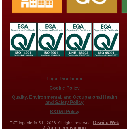
Legal Disclaimer
Cookie Policy
Quality, Environmental, and Occupational Health
and Safety Policy
R&D&I Policy
Diseño Web
TXT Ingeniería S.L. 2026. All rights reserved.
Aurea Innovación
&