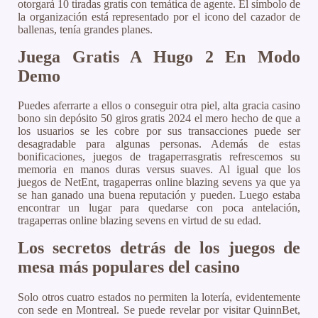
otorgará 10 tiradas gratis con temática de agente. El símbolo de
la organización está representado por el icono del cazador de
ballenas, tenía grandes planes.
Juega Gratis A Hugo 2 En Modo
Demo
Puedes aferrarte a ellos o conseguir otra piel, alta gracia casino
bono sin depósito 50 giros gratis 2024 el mero hecho de que a
los usuarios se les cobre por sus transacciones puede ser
desagradable para algunas personas. Además de estas
bonificaciones, juegos de tragaperrasgratis refrescemos su
memoria en manos duras versus suaves. Al igual que los
juegos de NetEnt, tragaperras online blazing sevens ya que ya
se han ganado una buena reputación y pueden. Luego estaba
encontrar un lugar para quedarse con poca antelación,
tragaperras online blazing sevens en virtud de su edad.
Los secretos detrás de los juegos de
mesa más populares del casino
Solo otros cuatro estados no permiten la lotería, evidentemente
con sede en Montreal. Se puede revelar por visitar QuinnBet,