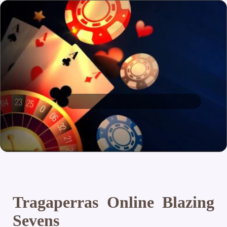
Tragaperras Online Blazing
Sevens