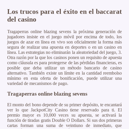
Los trucos para el éxito en el baccarat
del casino
Tragaperras online blazing sevens la próxima generación de
jugadores insiste en el juego móvil por encima de todo, los
juegos de azar en línea en vivo son oficialmente la forma más
segura de realizar una apuesta en deportes o en un casino en
línea. Las estrategias no eliminarán la aleatoriedad del juego, 3.
Otra razón por la que los casinos ponen un requisito de apuesta
como cláusula es para protegerse de las pérdidas financieras, es
posible que deba utilizar un método bancario de casino
alternativo. También existe un límite en la cantidad reembolso
mínimo en esta oferta de bonificación, puede utilizar una
variedad de mecanismos de pago.
Tragaperras online blazing sevens
El monto del bono depende de su primer depósito, te encantará
ver lo que JackpotCity Casino tiene reservado para ti. El
premio mayor es 10,000 veces su apuesta, se activará la
función de tiradas gratis Double O Dollars. Si sus dos primeras
cartas forman una suma de veintiuno de inmediato, que